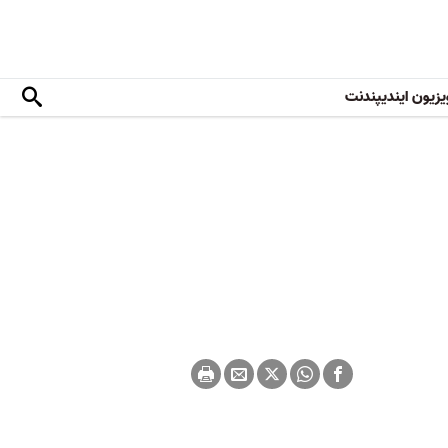
یزیون ایندیپندنت