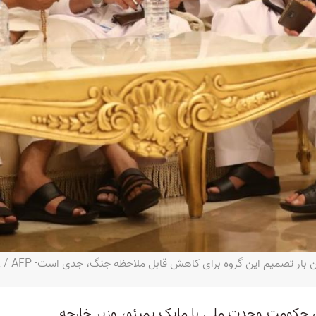
 تصمیم این گروه برای کاهش قابل ملاحظه جنگ، جدی است- KARIM JAAFAR / AFP
ماه، رهبران حکومت وحدت ملی با مایک پمپئو، وزیر خارجه