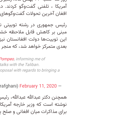
آمریکا ، تلفنی گفت‌وگو کردند. در
افغان آخرین تحولات گفت‌وگو‌های 
رئیس جمهوری در رشته توییتی نوش
مبنی بر کاهش قابل ملاحظه خشون
این توییت‌ها دولت افغانستان نیز 
بعدی متمرکز خواهد شد، که منجر ب
Pompeo
, informing me of
alks with the Taliban.
oposal with regards to bringing a
February 11, 2020
— Ashraf Ghani (@ashrafghani)
همچنن دکتر عبدالله عبدالله، رئ
نوشته است که وزیر خارجه آمریکا
برای مذاکرات میان افغانی و صلح پا