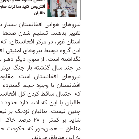
کاهش خشونت‌ها و برقراری
آتش‌بس کلید مذاکرات صلح 
طالبان
نیرو‌های هوایی افغانستان بسیار با
تغییر بدهند. تسلیم شدن صد‌ها ت
استان غور، در مرکز افغانستان، که 
این گروه توسط نیرو‌های امنیتی افغ
نگذاشته است. از سوی دیگر دفتر س
در چند سال گذشته بار جنگ بیش ا
نیروهای افغانستان است. مقاو
افغانستان با وجود حجم گسترده ج
که احتمال ساقط کردن کل افغانستا
طالبان با این که ادعا دارد حدود ن
چنین نیست. طالبان نزدیک بر نیمی
شاید بر کمتر از 
مناطق – همان‌طور که حکومت حضو
به این مناطق می‌زند.