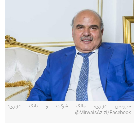
میرویس عزیزی، مالک شرکت و بانک عزیزی-
MirwaisAzizi/Facebook@