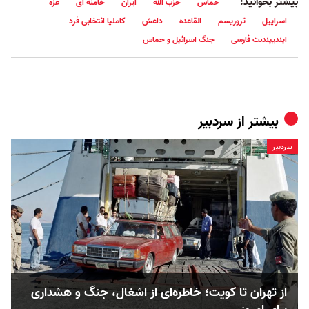
بیشتر بخوانید:
حماس
حزب الله
ایران
خامنه ای
غزه
اسراییل
تروریسم
القاعده
داعش
کاملیا انتخابی فرد
ایندیپندنت فارسی
جنگ اسرائیل و حماس
بیشتر از
سردبیر
سردبیر
از تهران تا کویت؛ خاطره‌ای از اشغال، جنگ و هشداری