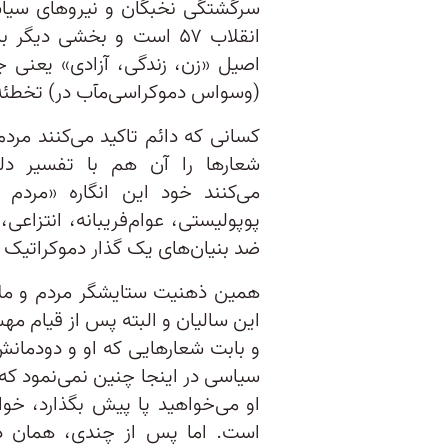
سرگشتگی نخبگان و نیروهای سیاسی
انقلاب ۵۷ است و بخشی دی
اصیل «زن، زندگی، آزادی» یعنی جا
(وسواس دموکراسی‌مآب در) تخطئه
کسانی که دائم تاکید می‌کنند مرد
شعارها را آن هم با تفسیر دل
می‌کنند خود این انگاره «مردم 
پوپولیستی، عوام‌فریبانه، انتزاعی،
ضد بنیان‌های یک گذار دموکراتیک و
همین ذهنیت ستایشگر مردم و ملام
این سالیان و البته پس از قیام م
و بابت شعارهایی که او و دودمان
سیاسی در اینجا چنین نمی‌نمود که
او می‌خواهید پا پیش بگذارد، خو
است. اما پس از چندی، همان ذه