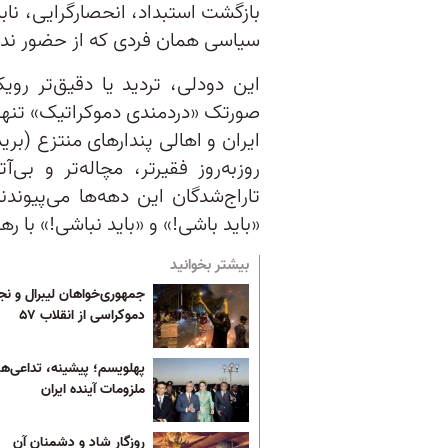
بازگشت استبداد، انحصارگرایی، نابا
سیاسی همان فردی که از حضور نداشت
این دودلی، تردید یا دقیق‌تر رو
صورتک «دردمندی دموکراتیک» تنها
ایران و اهالی پندارهای منتزع (بری
روزبه‌روز فقیرتر، مچاله‌تر و ب
تاراج‌شدگان این دهه‌ها می‌پیوندند
«باید باشی!» و «باید نباشی!» با ره
بیشتر بخوانید
جمهوری‌خواهان لیبرال و نج
دموکراسی از انقلاب ۵۷
پهلویسم؛ پیشینه، تداعی‌ها
ملزومات آینده ایران
روزگار شاد و دشمنان آن