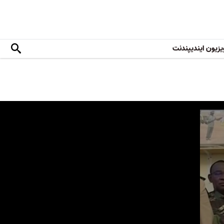
یزیون ایندیپندنت