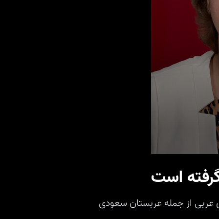
0
seconds
گرفته است
of
6
minutes,
25
ی عربی از جمله عربستان سعودی
seconds
Volume
90%