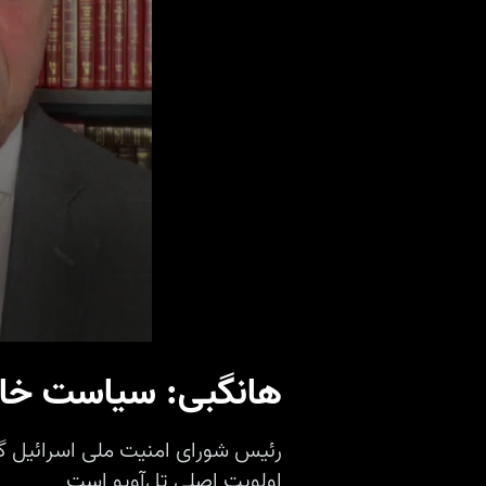
هانگبی: سیاست خارج
رئیس شورای امنیت ملی اسرائيل گف
اولویت اصلی تل‌آویو است