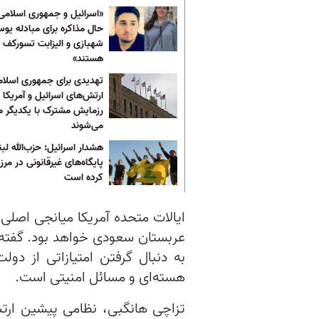
«اسرائیل و جمهوری اسلامی
حال مذاکره برای مبادله یو
شهبازی و الیزابت تسورکف
هستند»
تهدیدی برای جمهوری اسلام
ارتش‌های اسرائیل و آمریکا ب
رزمایش مشترک با یکدیگر م
می‌شوند
هشدار اسرائیل: حزب‌الله لبن
پایگاه‌های غیرقانونی در مرز 
کرده است
ایالات متحده آمریکا میانجی اصلی 
عربستان سعودی خواهد بود. گفته 
به دنبال گرفتن امتیازاتی از دول
هسته‌ای و مسائل امنیتی است.
تزاچی هانگبی، نظامی پیشین ار