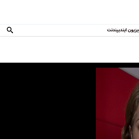
یزیون ایندیپندنت