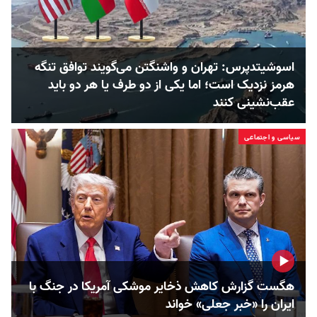
اسوشیتدپرس: تهران و واشنگتن می‌گویند توافق تنگه
هرمز نزدیک است؛ اما یکی از دو طرف یا هر دو باید
عقب‌نشینی کنند
سیاسی و اجتماعی
هگست گزارش کاهش ذخایر موشکی آمریکا در جنگ با
ایران را «خبر جعلی» خواند