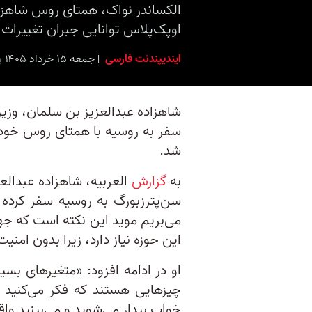
الکساندر نواک، همتای روس شاهزا
اوپک‌پلاس توانایی جبران تغییرات 
ایندیپندنت فارسی
جمعه ۱۵ خرداد ۱۴۰۵ برابر با ۵ ژوئن ۲۰۲۶ ۱۴:۰۰
شاهزاده عبدالعزیز بن سلمان، وزی
سفر به روسیه با همتای روس خود د
شد.
به
گزارش
العربیه، شاهزاده عبدالع
سن‌پترزبورگ به روسیه سفر کرده
می‌بریم موید این نکته است که جها
این حوزه نیاز دارد، زیرا بدون امنی
او در ادامه افزود: «متغیرهای بسی
چیزهایی هستند که فکر می‌کنید ب
خواب بیدار می‌شوید و می‌بینید وا