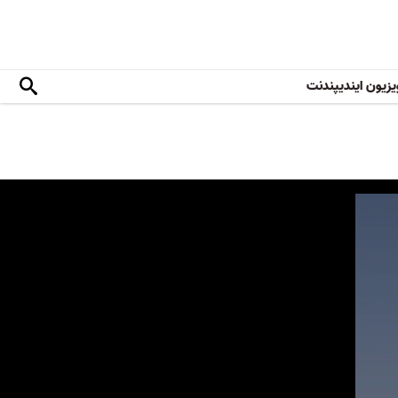
یزیون ایندیپندنت