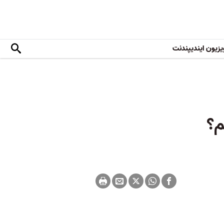
یزیون ایندیپندنت
م؟