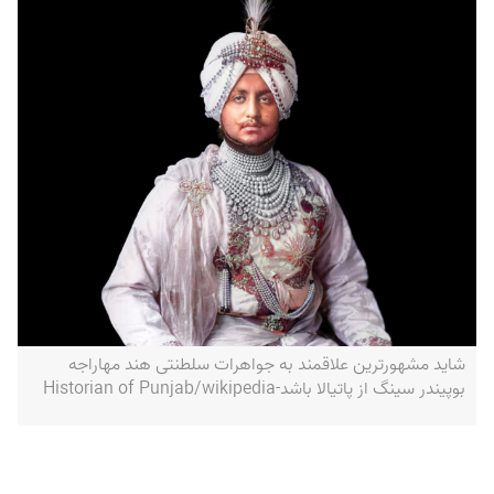
شاید مشهورترین علاقمند به جواهرات سلطنتی هند مهاراجه
بوپیندر سینگ از پاتیالا باشد-Historian of Punjab/wikipedia