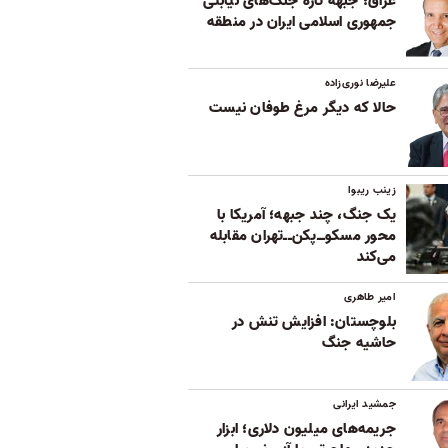
عراق؛ جبهه تازه جنگ‌های نیابتی
جمهوری اسلامی ایران در منطقه
علیرضا نوری‌زاده
حالا که دیگر مرغ طوفان نیست
زینب ریبوا
یک جنگ، چند جبهه؛ آمریکا با
محور مسکوــ‌پکن‌ــ‌تهران مقابله
می‌کند
امیر طاهری
بلوچستان: افزایش تنش در
حاشیه جنگ
جمشید ایرانی
جریمه‌های میلیون دلاری؛ ابزار