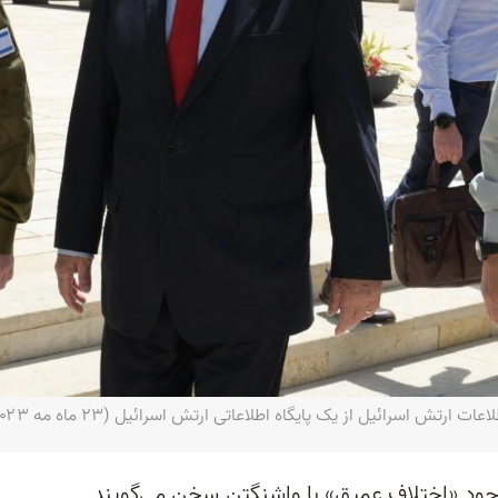
ئیل از یک پایگاه اطلاعاتی ارتش اسرائیل (۲۳ ماه مه ۲۰۲۳)- Amos Ben-Gershom/GPO
 وجود «اختلاف عمیق» با واشنگتن سخن می‌گویند