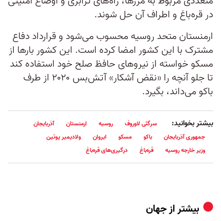
متعددی مربوط به مرزها، راه‌های ترابری و اوضاع امنیتی
در قره‌باغ و اطراف آن حل شوند.
ارمنستان متحد روسیه محسوب می‌شود و قرارداد دفاع
مشترک با این کشور امضا کرده است. این کشور بارها از
مسکو خواسته از نیروهای حافظ صلح خود استفاده کند
تا جلو آنچه را «نقض آشکار» آتش‌بس ۲۰۲۰ از طرف
باکو می‌داند، بگیرد.
بیشتر بخوانید:
سرگئی لاوروف
روسیه
ارمنستان
آذربایجان
جمهوری آذربایجان
باکو
مسکو
ایروان
ولادیمیر پوتین
وزیر خارجه روسیه
قره‌باغ
درگیری‌های قره‌باغ
بیشتر از
جهان