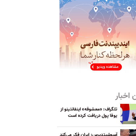
 اخبار
تلگراف: «معشوقه» اینفانتینو از
یوفا پول دریافت کرده است
آسوشیتدپرس: ایران فکر می‌کند