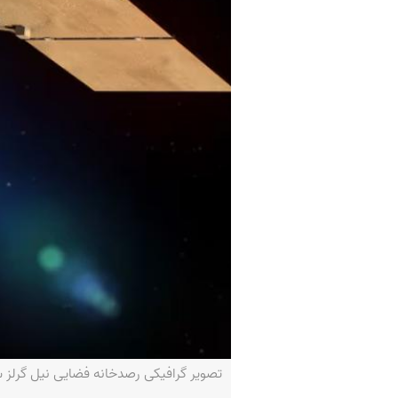
تصویر گرافیکی رصدخانه فضایی نیل گرلز سوییفت در مدار پایین