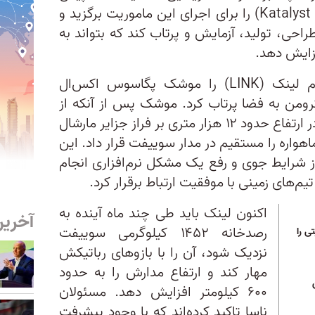
تکنالاجیز (Katalyst Space Technologies) را برای اجرای این ماموریت برگزید و
طراحی، تولید، آزمایش و پرتاب کند که بتواند به
زایش دهد.
ماهواره رباتیک این شرکت با نام لینک (LINK) را موشک پگاسوس اکس‌ال
رثروپ گرومن به فضا پرتاب کرد. موشک پس از آنکه از
هواپیمای استارگیزر (Stargazer) در ارتفاع حدود ۱۲ هزار متری بر فراز جزایر مارشال
واره را مستقیم در مدار سوییفت قرار داد. این
ز شرایط جوی و رفع یک مشکل نرم‌افزاری انجام
یم‌های زمینی با موفقیت ارتباط برقرار کرد.
اکنون لینک باید طی چند ماه آینده به
آخرین
رصدخانه ۱۴۵۲ کیلوگرمی سوییفت
ی را
نزدیک شود، آن را با بازوهای رباتیکش
مهار کند و ارتفاع مدارش را به حدود
۶۰۰ کیلومتر افزایش دهد. مسئولان
ناسا تاکید کرده‌اند که با وجود پیشرفت