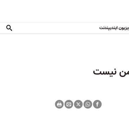
یزیون ایندیپندنت
امن نیست