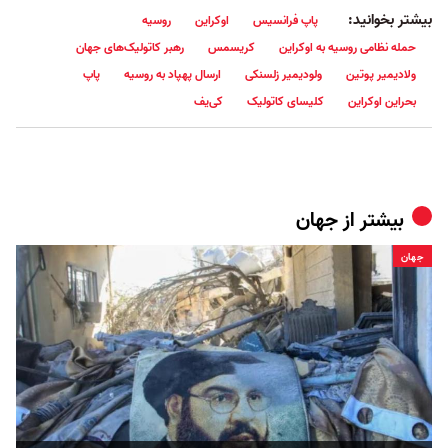
بیشتر بخوانید:
پاپ فرانسیس
اوکراین
روسیه
حمله نظامی روسیه به اوکراین
کریسمس
رهبر کاتولیک‌های جهان
ولادیمیر پوتین
ولودیمیر زلسنکی
ارسال پهپاد به روسیه
پاپ
بحراین اوکراین
کلیسای کاتولیک
کی‌یف
بیشتر از
جهان
جهان