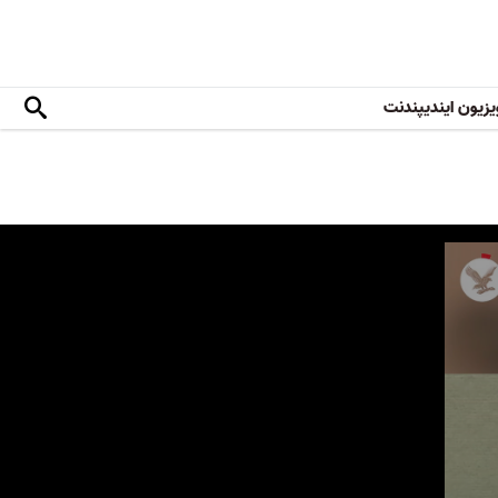
یزیون ایندیپندنت