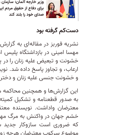
وزیر خارجه آلمان: سازمان 
برای دفاع از حقوق مردم ایر
صدای خود را بلند کند
دست‌کم گرفته بود
نشریه فوربز در مقاله‌ای به گزارش 
مهسا امینی در بازداشتگاه پلیس ا
خشونت و تبعیض علیه زنان را در 
ارعاب، و تجاوز پاسخ داده شد. ن
و خشونت‌ جنسی علیه زنان و دختران
این گزارش‌ها و همچنین محاکمه م
به صدور قطعنامه و تشکیل کمیته
معترضان واداشت. نویسنده معت
خشم جهان در واکنش به مرگ مهسا 
که ضروری است سازوکار جدید ش
موضوع سرکوب معترضان هرچه زودتر 