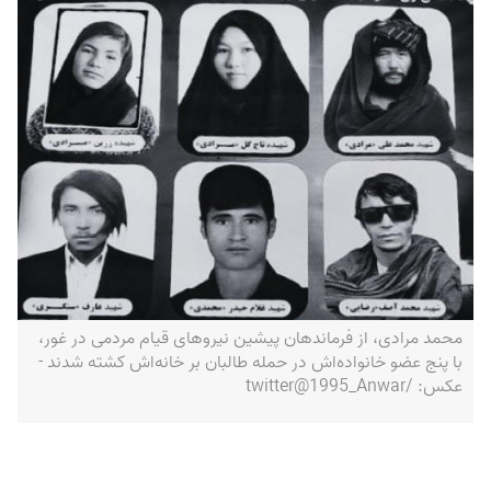
محمد مرادی، از فرماندهان پیشین نیروهای قیام مردمی در غور،
با پنج عضو خانواده‌اش در حمله طالبان بر خانه‌اش کشته شدند -
عکس: /twitter@1995_Anwar