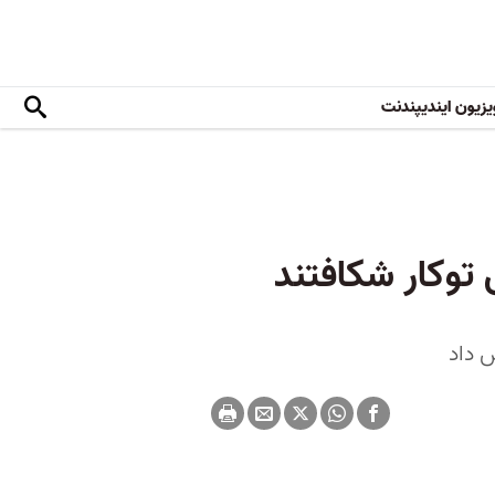
یزیون ایندیپندنت
 توکار شکافتند
س داد