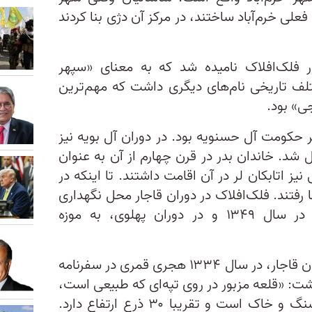
لی خرم‌آباد ساختند، در مرکز آن دژی بنا کردند
جار فلک‌افلاک نامیده شد که به معنای «سپهر
ختلف تاریخی نام‌های دیگری داشت که مهم‌ترین
جی» بود.
 حکومت آل حسنویه بود. در دوران آل بویه نیز
 شد. خاندان بدر در قرن چهارم از آن به عنوان
نیز اتابکان لر در آن اقامت داشتند. تا اینکه در
 رفتند. فلک‌افلاک در دوران قاجار محل نگهداری
زندانیان عشایر بود و در نهایت در سال ۱۳۴۹ و در دوران پهلوی، به موزه
معین‌السلطنه، سفرنامه‌نویس دوران قاجار، در سال ۱۳۳۴ هجری قمری در سفرنامه
وشت: «قلعه مزبور در روی تپه‌ای که طبیعی است،
ساخته شد و تپه مزبور، مخلوط سنگ و خاک است و تقریبا ۳۰ ذرع ارتفاع دارد.