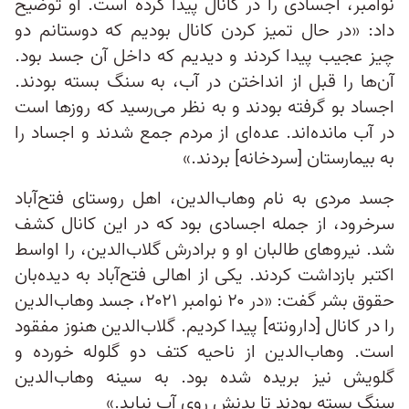
نوامبر، اجسادی را در کانال پیدا کرده است. او توضیح
داد: «در حال تمیز کردن کانال بودیم که دوستانم دو
چیز عجیب پیدا کردند و دیدیم که داخل آن جسد بود.
آن‌ها را قبل از انداختن در آب، به سنگ بسته بودند.
اجساد بو گرفته بودند و به نظر می‌رسید که روزها است
در آب مانده‌اند. عده‌ای از مردم جمع شدند و اجساد را
به بیمارستان [سردخانه] بردند.»
جسد مردی به نام وهاب‌الدین، اهل روستای فتح‌آباد
سرخرود، از جمله اجسادی بود که در این کانال کشف
شد. نیروهای طالبان او و برادرش گلاب‌الدین، را اواسط
اکتبر بازداشت کردند. یکی از اهالی فتح‌آباد به دیده‌بان
حقوق بشر گفت: «در ۲۰ نوامبر ۲۰۲۱، جسد وهاب‌الدین
را در کانال [دارونته] پیدا کردیم. گلاب‌الدین هنوز مفقود
است. وهاب‌الدین از ناحیه کتف دو گلوله خورده و
گلویش نیز بریده شده بود. به سینه وهاب‌الدین
سنگ بسته بودند تا بدنش روی آب نیاید.»