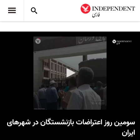
0
seconds
سومین روز اعتراضات بازنشستگان در شهرهای
of
49
ایران
seconds