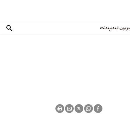
یزیون ایندیپندنت