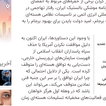
ر کردن برخی از حفره‌های مربوط به انقضای
 در سال‌های ۲۰۲۵ و ۲۰۳۰، برنامه موشکی بالستیک ایران، رفتار تهاجمی در
مللی انرژی اتمی بر تاسیسات نظامی هسته‌ای
برجام، امید دولت بایدن برای بهبود برجام را به
با وجود این دستاوردها، ایران اکنون به
دلیل موافقت نکردن آمریکا با حذف
ی تشدید
سپاه پاسداران انقلاب اسلامی از
فهرست سازمان‌های تروریستی خارجی،
آخرین
مت
دست‌یابی به توافق هسته‌ای را متوقف
مان
کرده است. یکی از دلایل احتمالی که
چرا ایران توافق را بر سر این جنبه فنی
قش
نمادین متوقف می‌کند، می‌تواند این
ریم‌ها
باشد که در وهله اول هرگز خواهان
ای فعالیت‌های مخفیانه تسلیحات هسته‌ای زمان