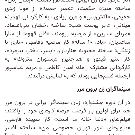
آثار کارگردانان زن ایرانی اختصاص داشت: «زندان زنان»
ساخته منيژه حكمت، «عصر جمعه» از مونا زندی
حقيقی، «آتش‌بس» و «زن زيادی» به كارگردانی تهمينه
ميلانی، «زير پوست شب» ساخته رخشان بنى‌اعتماد،
«مربای شيرين» از مرضيه برومند، «فال قهوه» از سارا
ساعديان، «باد، ۱۰ ساله» كار مرضيه وفامهر، «بازی با
زندگی» ساخته محبوبه هناريان، «پسر، دختر، پيرمرد»،
كار منير قيدی و هم‌چنین «رستوران متروك» به
کارگردانی مشترک رامك امين كاظمی و مريم عباسپور
ازجمله فيلم‌هايى بودند که به نمایش درآمدند.
سینماگران زن برون‌ مرز
در آن دوره جشنواره، زنان سینماگر ايرانی در برون‌ مرز
هم برای اولين بار فرصت عرضه كارهای خود را يافتند:
فيلم‌های «دنيا خانه ما است» كار سپيده فارسی،
«ديوارهای شهر ­تهران خصوصی من» ساخته افسر