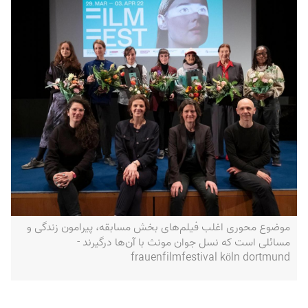
موضوع محوری اغلب فیلم‌های بخش مسابقه، پیرامون زندگی و
مسائلی است که نسل‌ جوان مونث با آن‌ها درگیرند -
frauenfilmfestival köln dortmund