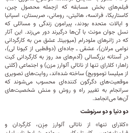
فیلم‌های بخش مسابقه که ازجمله محصول چین،
کاستاریکا، فرانسه، هائیتی، رومانی، صربستان، اسپانیا
و ایالات متحده بودند، پیرامون زندگی و مسائلی که
نسل‌ جوان مونث با آن‌ها درگیرند دور می‌زند. ‌این آثار
که در ژانرهای ملودرام (میوبیتاـ عشق من به کارگردانی
نوامی مرلان)، عشقی ـ جاده‌ای (دوقطبی از کیونا لی)،
در آستانه بزرگسالی (آدم‌های مد‌ روز به کارگردانی کیت
زاهار؛ کلارای تنها از ناتالی آلوارز مزن) و اجتماعی (کلتی
از میلیسا توموویج) ساخته شده‌اند، روایت‌های تصویری
موقعیت‌های دگرگون ‌کننده‌‌ای محسوب می‌شوند که
سرانجام به تغییر راه و روش و منش شخصیت‌های
آن‌ها می‌انجامد.
دو دنیا و دو سرنوشت
«کلارای تنها» از ناتالی آلوارز مِزِن، کارگردان و