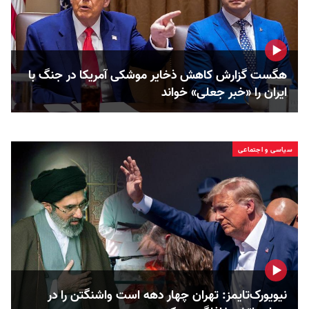
هگست گزارش کاهش ذخایر موشکی آمریکا در جنگ با
ایران را «خبر جعلی» خواند
سیاسی و اجتماعی
نیویورک‌تایمز: تهران چهار دهه است واشنگتن را در