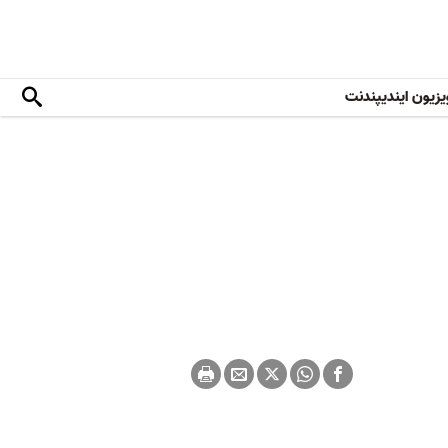
یزیون ایندیپندنت