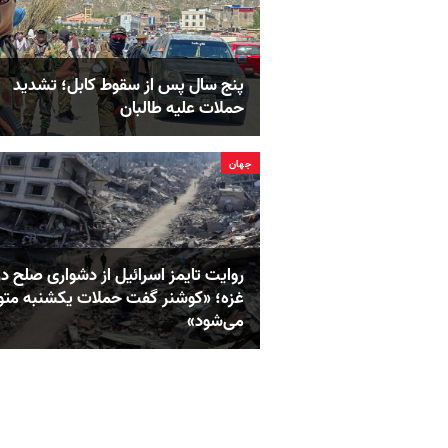
پنج سال پس از سقوط کابل؛ تشدید
حملات علیه طالبان
جهان
روایت تایمز اسرائیل از دشواری صلح در
غزه؛ «کوشنر گفت حملات یکشنبه مت
می‌شود»