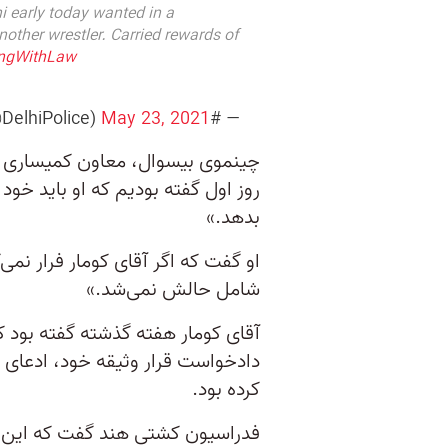
 early today wanted in a
ther wrestler. Carried rewards of
ingWithLaw
May 23, 2021
— #DilKiPolice Delhi Police (@DelhiPolice)
چینموی بیسوال، معاون کمیساری پ
روز اول گفته‌ بودیم که او باید خود 
بدهد.»
او گفت كه اگر آقای كومار فرار نمی‌
شامل حالش نمی‌شد.»
آقای كومار هفته گذشته گفته بود ك
دادخواست قرار وثیقه خود، ادعای بی
کرده بود.
فدراسیون کشتی هند گفت که این ر