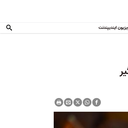
یزیون ایندیپندنت
یر