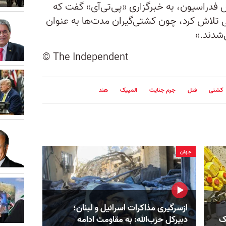
 فدراسیون، به خبرگزاری «پی‌تی‌آی» گفت که
لاش کرد، چون کشتی‌گیر‌ان مدت‌ها به عنوان
شدند.»
© The Independent
کشتی
قتل
جرم جنایت
المپیک
هند
جهان
ازسرگیری مذاکرات اسرائیل و لبنان؛
ک‌
دبیرکل حزب‌الله: به مقاومت ادامه