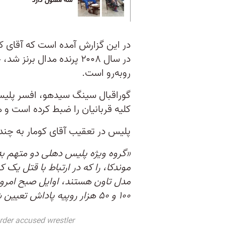
سه مقتول دارد
در سال ۲۰۰۸ پرنده مدال بر
روبه‌رو است.
گوراقبال سینگ سیدهو، افسر پلیس
کلیه قربانیان را ضبط كرده است و ه
پلیس در تعقیب آقای کومار به چن
«گروه ویژه پلیس دهلی دو متهم به
موندکا، را که در ارتباط با قتل یک
مدل تاون هستند، اوایل صبح امروز 
۱۰۰ و ۵۰ هزار روپیه پاداش تعیین شده بود. حال در اختیار دادگاه هستند.»
der accused wrestler