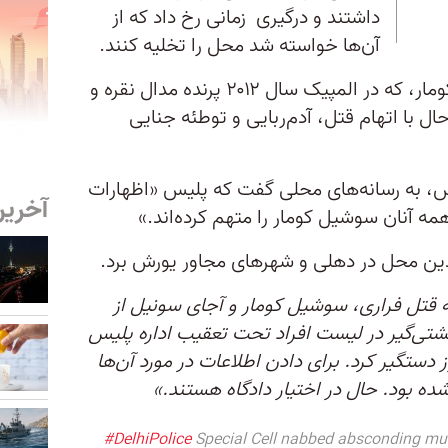
داشتند و درگیری زمانی رخ داد که از
آن‌ها خواسته شد محل را تخلیه کنند.
در این گزارش آمده است که آقای كومار، كه در المپیک سال ۲۰۱۲ پرنده مدال نقره و
نز شد، حال با اتهام قتل، آدم‌ربایی و توطئه جنایی
، به رسانه‌های محلی گفت كه پلیس «اظهارات
آخرین
مه آنان سوشیل كومار را متهم كرده‌اند.»
دین محل در دهلی و شهرهای مجاور یورش برد.
 قتل فراری، سوشیل کومار و آجای سونیل از
 کشتی‌گیر در لیست افراد تحت تعقیب اداره پلیس
دستگیر کرد. برای دادن اطلاعات در مورد آن‌ها
#DelhiPolice
Special Cell nabbed absconding mur