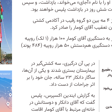
 را با نام «آجای» می‌خواند، بازداشت، و سپس
دت شش روز در بازداشت پلیس خواهند بود.
به دنبال درگیری خشونت‌آمیز در روز ۴ مه بین دو گروه رقیب در آکادمی کشتی
تعقیب آقای کومار را صادر کرد.
پلیس همچنین برای اطلاعات منجر به دستگیری آقای كومار ۱۰۰ هزار (۱ لک) روپیه
(۹۶۸ پوند) و برای اطلاعات منجر به دستگیری هم‌دستش ۵۰ هزار روپیه (۴۸۴ پوند)
در پی آن درگیری،‌ سه کشتی‌گیر در
بیمارستان بستری شدند و یکی از آن‌ها،
 «فجیع
دار
ساگار دانکار ۲۳ ساله، جان خود را بر
اثر جراحات از دست داد.
می‌شود
به گزارش ایندین اکسپرس، پلیس
گفت که آقای دانکار و دوستانش در
مدین
خانه‌ای مرتبط با آقای کومار اقامت