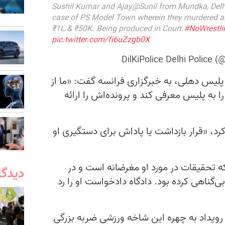
Sushil Kumar and Ajay@Sunil from Mundka, Delhi
case of PS Model Town wherein they murdered ano
₹1L & ₹50K. Being produced in Court.
#NoWrestl
pic.twitter.com/fi6uZzgb0X
لیس دهلی، به خبرگزاری فرانسه گفت: «ما از
را به پلیس معرفی کند و پرونده‌اش را ارائه
کرد، «قرار بازداشت یا پاداش برای دستگیری او
ه تحقیقات در مورد او مغرضانه است و در
دیدگا
‌گناهی کرده بود. دادگاه دادخواست او را رد
ویداد به چهره این شاخه ورزشی ضربه بزرگی