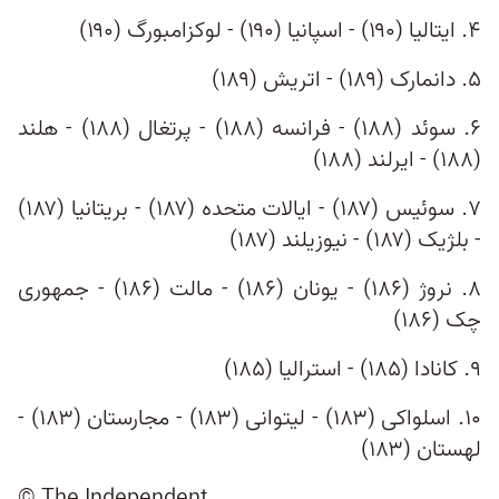
۴. ایتالیا (۱۹۰) - اسپانیا (۱۹۰) - لوکزامبورگ (۱۹۰)
۵. دانمارک (۱۸۹) - اتریش (۱۸۹)
۶. سوئد (۱۸۸) - فرانسه (۱۸۸) - پرتغال (۱۸۸) - هلند
(۱۸۸) - ایرلند (۱۸۸)
۷. سوئيس (۱۸۷) - ایالات متحده (‍‍۱۸۷) - بریتانیا (۱۸۷)
- بلژیک (۱۸۷) - نیوزیلند (۱۸۷)
۸. نروژ (۱۸۶) - یونان (۱۸۶) - مالت (۱۸۶) - جمهوری
چک (۱۸۶)
۹. کانادا (۱۸۵) - استرالیا (۱۸۵)
۱۰. اسلواکی (۱۸۳) - لیتوانی (۱۸۳) - مجارستان (۱۸۳) -
لهستان (۱۸۳)