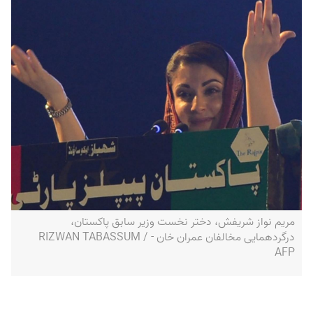
مریم نواز شریفش، دختر نخست وزیر سابق پاکستان،
درگردهمایی مخالفان عمران خان - RIZWAN TABASSUM /
AFP