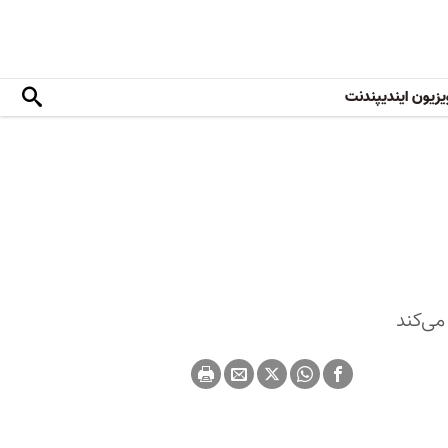
یزیون ایندیپندنت
می‌کند