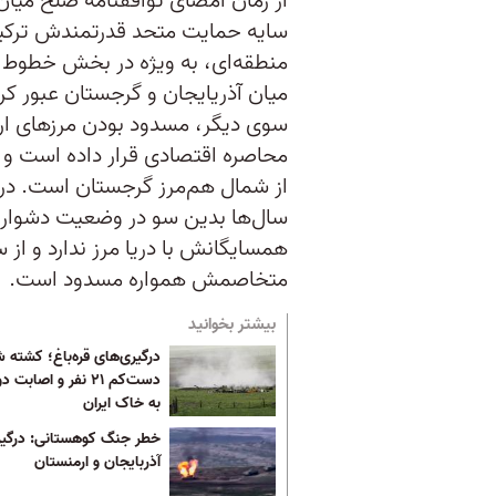
سایه حمایت متحد قدرتمندش ترکیه 
منطقه‌ای، به ویژه در بخش خطوط لول
میان آذریایجان و گرجستان عبور کرد
سوی دیگر، مسدود بودن مرزهای ارمنس
محاصره اقتصادی قرار داده است و ا
از شمال هم‌مرز گرجستان است. در ن
سال‌ها بدین سو در وضعیت دشوار اق
همسایگانش با دریا مرز ندارد و از
متخاصمش همواره مسدود است.
بیشتر بخوانید
درگیری‌های قره‌باغ؛ کشته 
دست‌کم ۲۱ نفر و اصابت
به خاک ایران
خطر جنگ کوهستانی: درگی
آذربایجان و ارمنستان