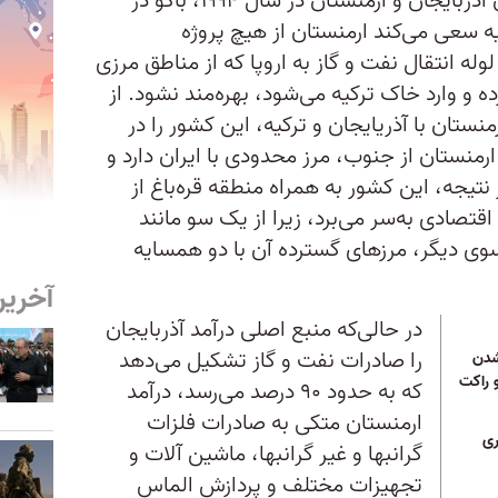
از زمان امضای توافقنامه صلح میان آذربایجان و ارمنستان در سال ۱۹۹۴، باکو در
سعی می‌کند ارمنستان از هیچ پروژه
ه انتقال نفت و گاز به اروپا که از مناطق مرزی
ه و وارد خاک ترکیه می‌شود، بهره‌مند نشود. از
تان با آذریایجان و ترکیه، این کشور را در
رمنستان از جنوب، مرز محدودی با ایران دارد و
تیجه، این کشور به همراه منطقه قره‌باغ از
تصادی به‌سر می‌برد، زیرا از یک سو مانند
 سوی دیگر، مرزهای گسترده آن با دو همسایه
آخرین
در حالی‌که منبع اصلی درآمد آذربایجان
را صادرات نفت و گاز تشکیل می‌دهد
شدن
 دو راکت
که به حدود ۹۰ درصد می‌رسد، درآمد
ارمنستان متکی به صادرات فلزات
ری
گرانبها و غیر گرانبها، ماشین آلات و
تجهیزات مختلف و پردازش الماس