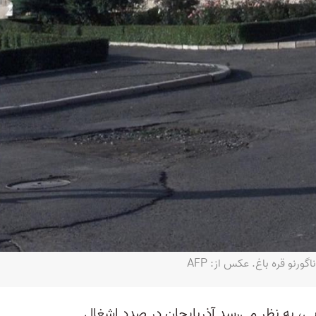
رنو قره باغ. عكس از: AFP
ی، به نظر می‌رسد آذربایجان در صدد اشغال