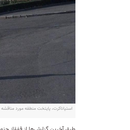
استپاناكرت، پایتخت منطقه مورد مناقشه ناگو
طبق آخرین گزارش‌ها از قفقاز جنوب