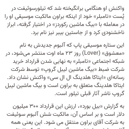
واکنش او هنگامی برانگیخته شد که تیلورسوئیفت در
پُست «تامبلر» خود از اینکه براون مالکیت موسیقی او را
در معامله با «بیگ ماشین رکوردز» در اختیار گرفته، ابراز
ناخشنودی کرد و از جاستین بیبر نیز نام برد.
این ستاره موسیقی پاپ که آلبوم جدیدش به نام
«معشوق» (Lover) روز ۲۳ ماه اوت منتشر می‌شود، در
شبکه اجتماعی «تامبلر» به نهایی شدن قرارداد خرید
شرکت ضبط «بیگ ماشین لیبل گروپ» توسط شرکت
رسانه‌ای «ایتاکا هلدینگ ال ال سی» واکنش نشان داد.
ایتاکا هلدینگ متعلق به براون است و بیگ ماشین لیبل
گروپ ناشر آثار قبلی تیلور است.
به گزارش «بیل بورد»، ارزش این قرارداد ۳۰۰ میلیون
دلار است و بر اساس آن، مالکیت شش آلبوم سوئیفت
به شرکت آقای براون منتقل می شود. این یعنی همه