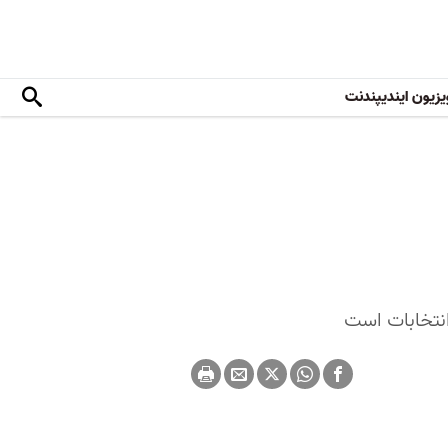
یزیون ایندیپندنت
انتخابات است