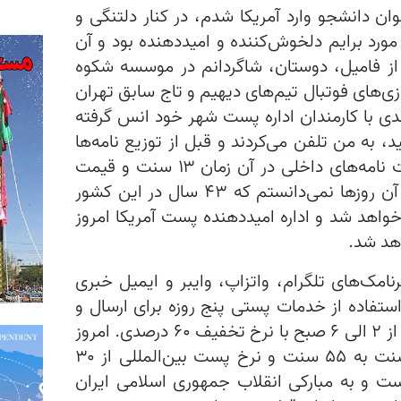
۱۹۷ وقتی به عنوان دانشجو وارد آمریکا شدم، در کنار دلتنگی و
د برایم دلخوش‌کننده و امیددهنده بود و آن
ه از فامیل، دوستان، شاگردانم در موسسه شکوه
ی‌های فوتبال تیم‌های دیهیم و تاج سابق تهران
دی با کارمندان اداره پست شهر خود انس گرفته
د، به من تلفن می‌کردند و قبل از توزیع نامه‌ها
آن را دریافت می‌کردم. قیمت پست نامه‌های داخلی در آن زمان ۱۳ سنت و قیمت
پست به ایران تنها ۳۰ سنت بود. آن روزها نمی‌دانستم که ۴۳ سال در این کشور
خواهد شد و اداره امیددهنده پست آمریکا امروز
هد شد.
رنامک‌های تلگرام، واتزاپ، وایبر و ایمیل خبری
 استفاده از خدمات پستی پنج روزه برای ارسال و
دریافت نامه بود و یا مکالمه تلفنی از ۲ الی ۶ صبح با نرخ تخفیف ۶۰ درصدی. امروز
نرخ پست معمولی امریکا از ۱۳ سنت به ۵۵ سنت و نرخ پست بین‌المللی از ۳۰
ت و به مبارکی انقلاب جمهوری اسلامی ایران