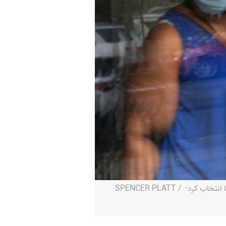
در ماه ژوئن گذشته ترامپ دوست و کمک‌دهنده مالی حزب خود، لوئیس دی جوی، را به ریاست کل اداره پست آمریکا انتخاب کرد- SPENCER PLATT /