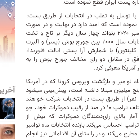
اداره پست ایران قطع نموده است.
 با توسل به تقلب در انتخابات از طریق پست،
 نموده است که امید دارد در نهایت و در صورت
باخت در انتخابات سراسری ۳ نوامبر ۲۰۲۰ بتواند چهار سال دیگر بر تاج و تخت
(امپراطوری) خود تکیه زند. در انتخابات سال ۲۰۰۰ بین جورج بوش (پسر) و آلبرت
لینتون) با شمارش آرا پستی ایالت فلوریدا،
افق در مقابل دو رای مخالف جورج بوش را به
مریکا معرفی کرد.
متر از ۸۰ روز تا انتخابات ۳ ماه نوامبر و بازگشت ویروس کرونا که در آمریکا
آخرین
و بیش از پنج میلیون مبتلا داشته است، پیش‌بینی میشود
مریکاییان (۱۸۰ میلیون نفر) از طریق پست در انتخابات شرکت خواهند
نمود. در آخرین نظرسنجی‌های مختلف ترامپ ۱۰ در صد از رقیب دموکرات خود، جو
ار بالای رای‌دهند‌گان دموکرات که بیش از
امپ احساس می‌کند بازنده انتخابات ماه نوامبر
مطرح می‌کند و در راستای آن اقداماتی نیز انجام