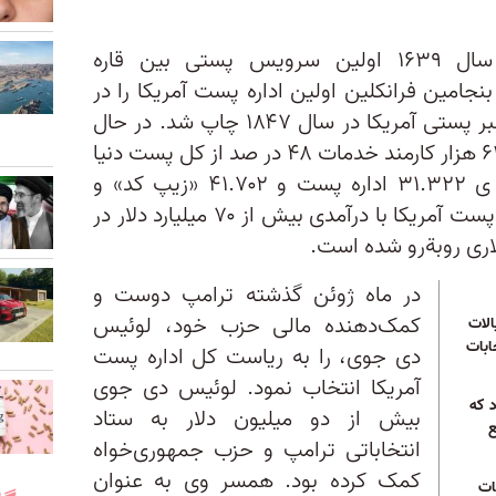
مهاجرین اولیه قاره آمریکا در سال ۱۶۳۹ اولین سرویس پستی بین قاره
بنجامین فرانکلین اولین اداره پست آمریکا را در
سال ۱۷۷۵ افتتاح نمود و اولین تمبر پستی آمریکا در سال ۱۸۴۷ چاپ شد. در حال
حاضر اداره پست آمریکا بیش از ۶۳۰ هزار کارمند خدمات ۴۸ در صد از کل پست دنیا
را در ۶۷ کشور انجام داده و دارا ی ۳۱.۳۲۲ اداره پست و ۴۱.۷۰۲ «زیپ کد» و
۱۴۱.۹۰۰ صندوق پستی است. اداره پست آمریکا با درآمدی بیش از ۷۰ میلیارد دلار در
در ماه ژوئن گذشته ترامپ دوست و
کمک‌دهنده مالی حزب خود، لوئیس
لات
ابات
دی جوی، را به ریاست کل اداره پست
آمریکا انتخاب نمود. لوئیس دی جوی
د که
بیش از دو میلیون دلار به ستاد
ع
انتخاباتی ترامپ و حزب جمهوری‌خواه
کمک کرده بود. همسر وی به عنوان
ات