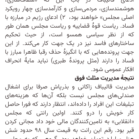
ادعای قالیباف در باب این که «شفاف‌سازی،
هوشمندسازی، مردمی‌سازی و کارآمدسازی چهار رویکرد
اصلی مجلس» خواهند بود، ۲) ادعای رژیم در مبارزه با
فساد. ریاست قوهٔ قضاییه و ریاست مجلس همان طور
که از نظر سیاسی همسو است، از حیث تحکیم
ساختارهای فاسد نیز در یک جهت کار می‌کند. از این
جهت پرونده‌هایی که با انگیزهٔ حذف رقبا ظاهرا مبارز با
فساد را دارند (مثل پروندهٔ طبری) نباید مایهٔ انحراف
افکار عمومی شود.
نتیجهٔ مدیریت مثلث فوق
مدیریت قالیباف زاکانی و بذرپاش صرفا برای اشغال
صندلی‌های مجلس نیست بلکه آن‌ها که هزینه‌های
تبلیغات این افراد را داده‌‌اند، انتظار دارند که فورا حاصل
کار خویش را درو کنند. اولین رانتی که مجلس
«انقلابی» به تامین‌کنندگان مالی خود داد مجانی کردن
قیر بود. رقم این رانت به قیمت سال ۹۸ حدود شش