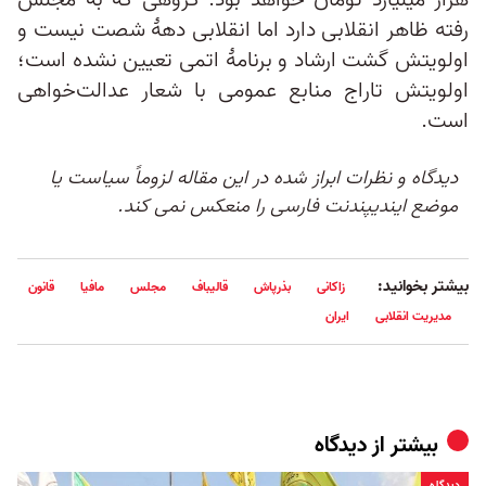
هزار میلیارد تومان خواهد بود. گروهی که به مجلس
رفته ظاهر انقلابی دارد اما انقلابی دههٔ شصت نیست و
اولویتش گشت ارشاد و برنامهٔ اتمی تعیین نشده است؛
اولویتش تاراج منابع عمومی با شعار عدالت‌خواهی
است.
دیدگاه و نظرات ابراز شده در این مقاله لزوماً سیاست یا
موضع ایندیپندنت فارسی را منعکس نمی کند.
بیشتر بخوانید:
زاکانی
بذرپاش
قالیباف
مجلس
مافیا
قانون
مدیریت انقلابی
ایران
بیشتر از
دیدگاه
دیدگاه