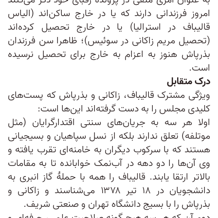
به عنوان امری منفی در پروندهٔ رقبای خود ذکر می‌کنند
امروز فرزندانی دارند که یا در خارج ساکن‌اند (الیاس
قالیباف در استرالیا) یا در خارج تحصیل کرده‌اند
(تحصیل مریم زاکانی در سوئیس)؛ ظاهرا سن فرزندان
بذرپاش هنوز به اعزام به خارج برای تحصیل نرسیده
است.
درک متقابل
ویژگی مشترک قالیباف، زاکانی و بذرپاش که پست‌های
کلیدی مجلس را به دست گرفته‌اند این‌ها است:
اولا هر سه به جریان‌های سنتی اقتدارگرایان (مثل
موتلفه) تعلق ندارند بلکه از نسل سپاهیان و بسیجیانی
هستند که با سرکوب دیگران به خامنه‌ای تقرب یافته و
وی آن‌ها را دو دهه در آب‌نمک خوابانده تا به مقامات
بالاتر ارتقا یابند. قالیباف را همه با حملهٔ گاز انبری به
دانشجویان در ۱۸ تیر ۱۳۷۸ می‌شناسند و زاکانی و
بذرپاش را با بسیج دانشگاه تهران و صنعتی شریف.