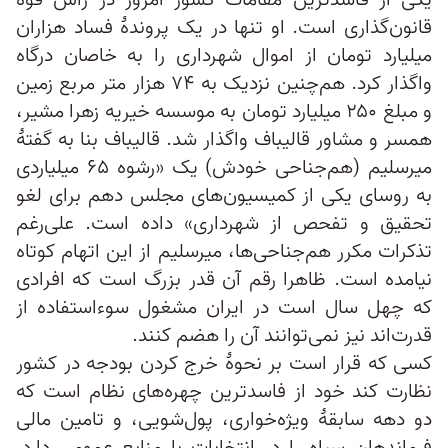
یکی از فاسد‌ترین مقامات کشور امروز در راس قوهٔ
قانون‌گذاری است. او تنها در یک پروندهٔ فساد هزاران
میلیارد تومان از اموال شهرداری را به خاصان درگاه
واگذار کرد. هم‌چنین نزدیک به ۷۴ هزار متر مربع زمین
و مبلغ ۲۵۰ میلیارد تومان به موسسه خیریه زهرا مشیر،
همسر و مشاور قالیباف واگذار شد. قالیباف بنا به گفتهٔ
میرسلیم (هم‌جناحی خودش) یک «رشوه ۶۵ میلیاردی
به روسای یکی از کمیسیون‌های مجلس دهم برای لغو
تحقیق و تفحص از شهرداری» داده است. علی‌رغم
تذکرات مکرر هم‌جناحی‌ها، میرسلیم از این اتهام کوتاه
نیامده است. ظاهرا رقم آن قدر بزرگ است که افرادی
که چهل سال است در ایران مشغول سوءاستفاده از
قدرت‌اند نیز نمی‌توانند آن را هضم کنند.
کسی که قرار است بر نحوهٔ خرج کردن بودجه در کشور
نظارت کند خود از فاسد‌ترین چهره‌های نظام است که
دو دهه سابقهٔ ویژه‌خواری، پول‌شویی، و تامین مالی