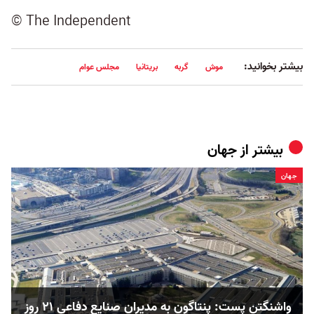
© The Independent
بیشتر بخوانید:
موش
گربه
بریتانیا
مجلس عوام
بیشتر از
جهان
جهان
واشنگتن پست: پنتاگون به مدیران صنایع دفاعی ۲۱ روز