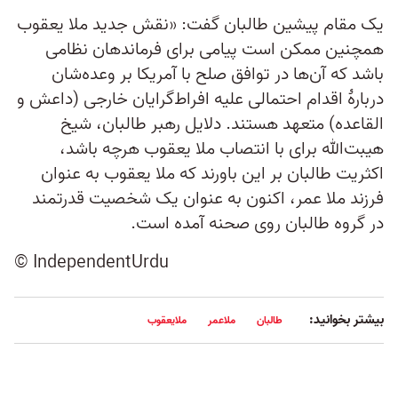
یک مقام پیشین طالبان گفت: «نقش جدید ملا یعقوب
همچنین ممکن است پیامی برای فرماندهان نظامی
باشد که آن‌ها در توافق صلح با آمریکا بر وعده‌شان
دربارۀ اقدام احتمالی علیه افراط‌گرایان خارجی (داعش و
القاعده) متعهد هستند. دلایل رهبر طالبان، شیخ
هیبت‌الله برای با انتصاب ملا یعقوب هرچه باشد،
اکثریت طالبان بر این باورند که ملا یعقوب به عنوان
فرزند ملا عمر، اکنون به عنوان یک شخصیت قدرتمند
در گروه طالبان روی صحنه آمده است.
© IndependentUrdu
بیشتر بخوانید:
طالبان
ملاعمر
ملایعقوب