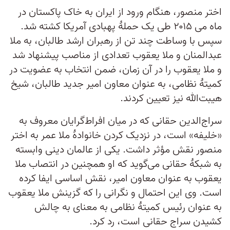
اختر منصور، هنگام ورود از ایران به خاک پاکستان در
ماه می‌ ۲۰۱۵ طی یک حملۀ پهبادی آمریکا کشته شد.
سپس با وساطت چند تن از رهبران ارشد طالبان، به ملا
عبدالمنان و ملا یعقوب تعدادی از مناصب پیشنهاد شد
و ملا یعقوب را در آن زمان، ضمن انتخاب به عضویت در
کمیتۀ نظامی، به عنوان معاون امیر جدید طالبان، شیخ
هیبت‌الله نیز تعیین کردند.
سراج‌الدین حقانی که در میان افراط‌گرایان معروف به
«خلیفه» است، در نزدیک کردن خانوادۀ ملا عمر به اختر
منصور نقش مؤثر داشت. یکی از عالمان دینی وابسته
به شبکۀ حقانی می‌گوید که او همچنین در انتصاب ملا
یعقوب به عنوان معاون امیر، نقش اساسی ایفا کرده
است. وی این احتمال و نگرانی را که گزینش ملا یعقوب
به عنوان رئیس کمیتۀ نظامی به معنای به چالش
کشیدن سراج حقانی است، رد کرد.