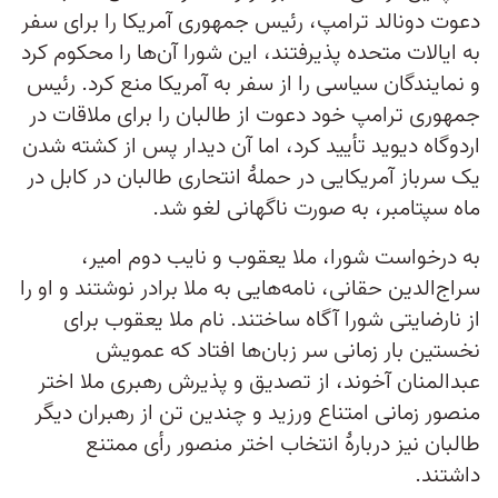
دعوت دونالد ترامپ، رئیس جمهوری آمریکا را برای سفر
به ایالات متحده پذیرفتند، این شورا آن‌ها را محکوم کرد
و نمایندگان سیاسی را از سفر به آمریکا منع کرد. رئیس
جمهوری ترامپ خود دعوت از طالبان را برای ملاقات در
اردوگاه دیوید تأیید کرد، اما آن دیدار پس از کشته شدن
یک سرباز آمریکایی در حملۀ انتحاری طالبان در کابل در
ماه سپتامبر، به صورت ناگهانی لغو شد.
به درخواست شورا، ملا یعقوب و نایب دوم امیر،
سراج‌الدین حقانی، نامه‌هایی به ملا برادر نوشتند و او را
از نارضایتی شورا آگاه ساختند. نام ملا یعقوب برای
نخستین بار زمانی سر زبان‌ها افتاد که عمویش
عبدالمنان آخوند، از تصدیق و پذیرش رهبری ملا اختر
منصور زمانی امتناع ورزید و چندین تن از رهبران دیگر
طالبان نیز دربارۀ انتخاب اختر منصور رأی ممتنع
داشتند.