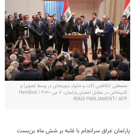
مصطفی الکاظمی (کت و شلوار سورمه‌ای در وسط تصویر) و
کابینه‌اش در مقابل اعضای پارلمان، ۷ می ۲۰۲۰-Handout /
IRAQI PARLIAMENT/ AFP
پارلمان عراق سرانجام با غلبه بر شش ماه بن‌بست