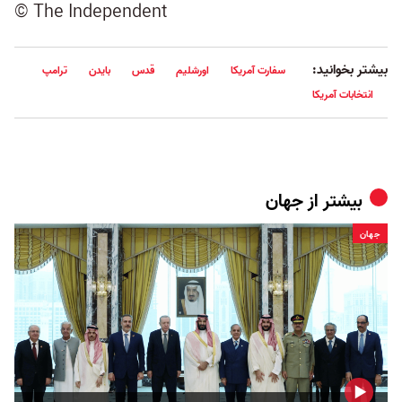
© The Independent
بیشتر بخوانید:
سفارت آمریکا
اورشلیم
قدس
بایدن
ترامپ
انتخابات آمریکا
بیشتر از
جهان
جهان