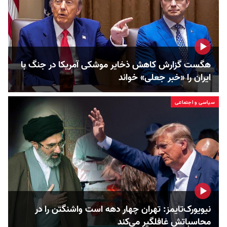
هگست گزارش کاهش ذخایر موشکی آمریکا در جنگ با
ایران را «خبر جعلی» خواند
سیاسی و اجتماعی
نیویورک‌تایمز: تهران چهار دهه است واشنگتن را در
محاسباتش غافلگیر می‌کند