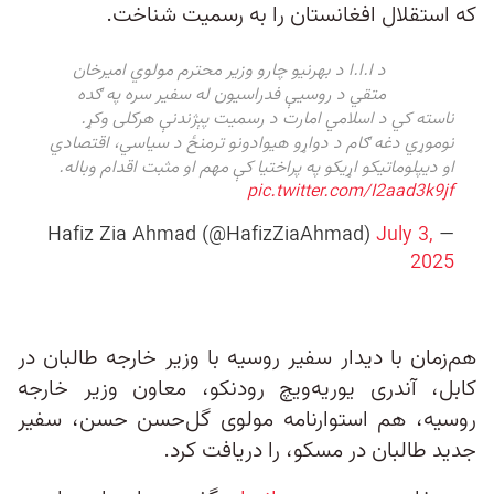
که استقلال افغانستان را به رسمیت شناخت.
د ا.ا.ا د بهرنیو چارو وزیر محترم مولوي امیرخان
متقي د روسیې فدراسیون له سفیر سره په ګده
ناسته کي د اسلامي امارت د رسمیت پېژندنې هرکلی وکړ.
نوموړي دغه ګام د دواړو هیوادونو ترمنځ د سیاسي، اقتصادي
او دیپلوماتیکو اړیکو په پراختیا کې مهم او مثبت اقدام وباله.
pic.twitter.com/I2aad3k9jf
July 3,
— Hafiz Zia Ahmad (@HafizZiaAhmad)
2025
هم‌زمان با دیدار سفیر روسیه با وزیر خارجه طالبان در
کابل، آندری یوریه‌ویچ رودنکو، معاون وزیر خارجه
روسیه، هم استوارنامه‌ مولوی گل‌حسن حسن، سفیر
جدید طالبان در مسکو، را دریافت کرد.