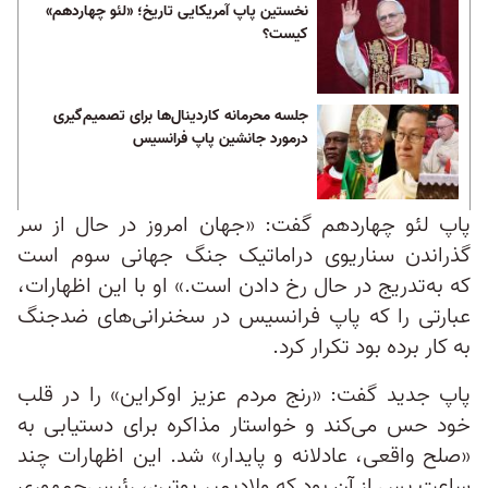
نخستین پاپ آمریکایی تاریخ؛ «لئو چهاردهم»
کیست؟
جلسه محرمانه کاردینال‌ها برای تصمیم‌گیری
درمورد جانشین پاپ فرانسیس
پاپ لئو چهاردهم گفت: «جهان امروز در حال از سر
گذراندن سناریوی دراماتیک جنگ جهانی سوم است
که به‌تدریج در حال رخ دادن است.» او با این اظهارات،
عبارتی را که پاپ فرانسیس در سخنرانی‌های ضدجنگ
به کار برده بود تکرار کرد.
پاپ جدید گفت: «رنج مردم عزیز اوکراین» را در قلب
خود حس می‌کند و خواستار مذاکره برای دستیابی به
«صلح واقعی، عادلانه و پایدار» شد. این اظهارات چند
ساعت پس از آن بود که ولادیمیر پوتین، رئیس‌جمهوری