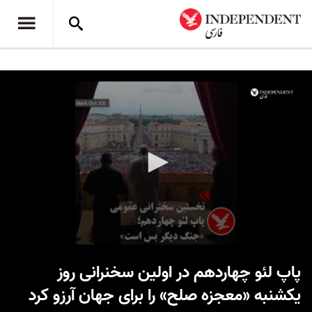
0
seconds
پاپ لئو چهاردهم در اولین سخنرانی روز
of
1
یکشنبه «معجزه صلح» را برای جهان آرزو کرد
minute,
8