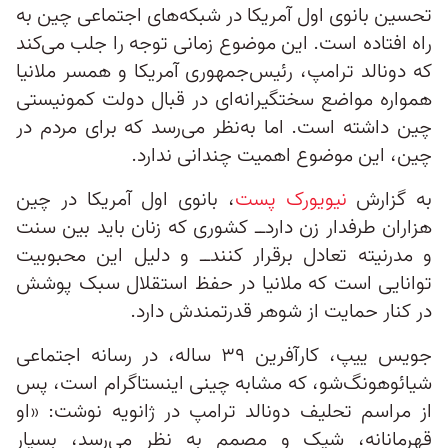
تحسین بانوی اول آمریکا در شبکه‌های اجتماعی چین به
راه افتاده است. این موضوع زمانی توجه را جلب می‌کند
که دونالد ترامپ، رئیس‌جمهوری آمریکا و همسر ملانیا
همواره مواضع سختگیرانه‌ای در قبال دولت کمونیستی
چین داشته است. اما به‌نظر می‌رسد که برای مردم در
چین، این موضوع اهمیت چندانی ندارد.
به گزارش
نیویورک پست
، بانوی اول آمریکا در چین
هزاران طرفدار زن دارد‌ــ کشوری که زنان باید بین سنت
و مدرنیته تعادل برقرار کنند‌ــ و دلیل این محبوبیت
توانایی است که ملانیا در حفظ استقلال سبک پوشش
در کنار حمایت از شوهر قدرتمندش دارد.
جویس ییپ، کارآفرین ۳۹ ساله، در رسانه اجتماعی
شیائوهونگ‌شو، که مشابه چینی اینستاگرام است، پس
از مراسم تحلیف دونالد ترامپ در ژانویه نوشت: «او
قهرمانانه، شیک و مصمم به نظر می‌رسد، بسیار