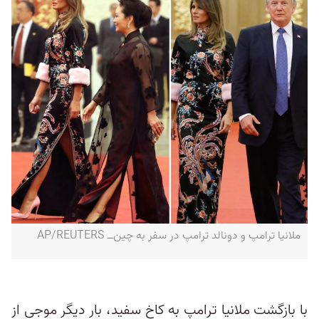
ملانیا ترامپ و دونالد ترامپ در سفر به چین‌ــ AP/REUTERS
با بازگشت ملانیا ترامپ به کاخ سفید، بار دیگر موجی از