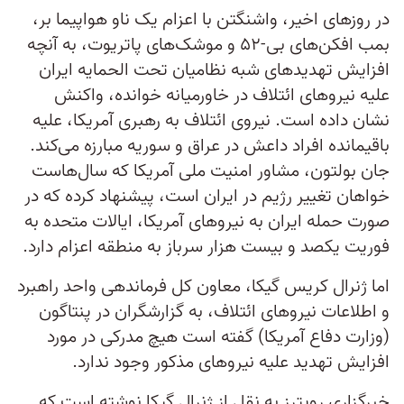
در روزهای اخیر، واشنگتن با اعزام یک ناو هواپیما بر،
بمب افکن‌های بی-۵۲ و موشک‌های پاتریوت، به آنچه
افزایش تهدیدهای شبه نظامیان تحت الحمایه ایران
علیه نیروهای ائتلاف در خاورمیانه خوانده، واکنش
نشان داده است. نیروی ائتلاف به رهبری آمریکا، علیه
باقیمانده افراد داعش در عراق و سوریه مبارزه می‌کند.
جان بولتون، مشاور امنیت ملی آمریکا که سال‌هاست
خواهان تغییر رژیم در ایران است، پیشنهاد کرده که در
صورت حمله ایران به نیروهای آمریکا، ایالات متحده به
فوریت یکصد و بیست هزار سرباز به منطقه اعزام دارد.
اما ژنرال کریس گیکا، معاون کل فرماندهی واحد راهبرد
و اطلاعات نیروهای ائتلاف، به گزارشگران در پنتاگون
(وزارت دفاع آمریکا) گفته است هیچ مدرکی در مورد
افزایش تهدید علیه نیروهای مذکور وجود ندارد.
خبرگزاری رویترز به نقل از ژنرال گیکا نوشته است که