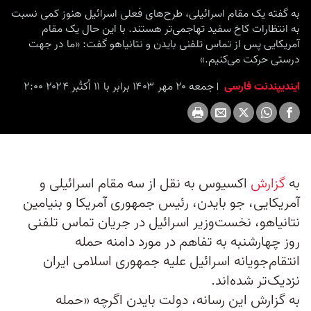
seconds
به گفته یک مقام اسرائيلی، طرح‌های فعلی اسرائیل هنوز کمی نسبت
به انتظارات کاخ سفید تهاجمی‌تر هستند. با این حال یک مقام
آمریکایی پس از تماس تلفنی بایدن و نتانیاهو گفت: «ما در جهت
درستی حرکت می‌کنیم.»
ایندیپندنت فارسی
جمعه ۲۰ مهر ۱۴۰۳ برابر با ۱۱ اُکتُبر ۲۰۲۴ ۲:۰۰
به
گزارش
اکسیوس به نقل از سه مقام اسرائيلی و
آمریکایی، جو بایدن، رئيس جمهوری آمریکا و بنیامین
نتانیاهو، نخست‌وزیر اسرائيل در جریان تماس تلفنی
روز چهارشنبه به تفاهم در مورد دامنه حمله
انتقام‌جویانه اسرائيل علیه جمهوری اسلامی ایران
نزدیک‌تر شده‌اند.
به گزارش این رسانه، دولت بایدن اگرچه «حمله