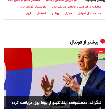
بیشتر بخوانید:
لغو میزبانی استقلال از النصر
استقلال النصر در کشور ثالت
مخالفت ای اف اسی با جابجایی میزبانی ایران
لغو میزبانی فوتبال ایران
حمله حتمال اسرائیل
فوتبال
رونالدو
استقلال
ایران
بیشتر از
فوتبال
فوتبال
تلگراف: «معشوقه» اینفانتینو از یوفا پول دریافت کرده
است