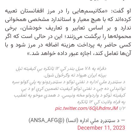
او گفت: «مکانیسم‌هایی را در مرز افغانستان تعبیه
کرده‌اند که با هیچ معیار و استاندارد مشخصی همخوانی
ندارد و بر اساس تعابیر و تعاریف خودشان، برخی
محموله‌ها را برگشت می‌زنند؛ این در حالی است که اگر
کسی حاضر به پرداخت هزینه اضافه در مرز شود و با
آن‌ها تعامل کند، اجازه عبور داده خواهد شد.»
دفراه په ٧٨ میل بندر کې ۱۲ ټانکره بې کیفیته تېل
بېرته ایران هېواد ته وګرځول شول.
د سټنډرډ ملي اداره د نفتي توکو د سټنډرډونو په پلي کولو سره
توانېدلې ده چې د نفتي توکو کیفیت تضمین کړي او د بې
کیفیته توکو د واردولو مخه ونیسي. د همدې موخو په تعقیب
په فراه ولایت کې ۱۲ ټانکره
pic.twitter.com/6QjUhdmrJM
۱/۲
— د سټنډرډ ملي اداره (انسا) (@ANSA_AFG)
December 11, 2023