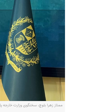
ممتاز زهرا بلوچ، سخنگوی وزارت خارجه پاکستان-ick/X