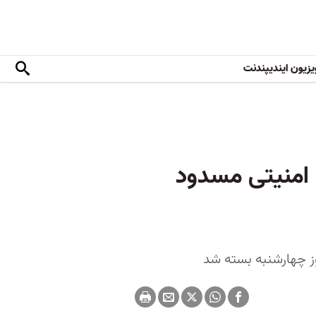
یزیون ایندیپندنت
 امنیتی مسدود
وز چهارشنبه بسته شد