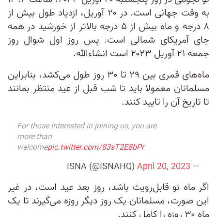
به وقت جهانی است. در ۲۰ آوریل، ازدیاد طول بیش از
۸ درجه و ماه بیش از ۵ درجه بالاتر از خورشید در همه
جای آمریکای شمالی است. پس روز اول شوال روز
جمعه ۲۱ آوریل ۲۰۲۳ است انشاءالله.
ماه‌های قمری بین ۲۹ تا ۳۰ روز طول می‌کشد، بنابراین
مسلمانان معمولا باید تا شب قبل از عید منتظر بمانند
تا تاریخ آن را تایید کنند.
For those interested in joining us, you are
more than
welcome
pic.twitter.com/83sT2E8bPr
April 20, 2023
— ISNA (@ISNAHQ)
اگر ماه نو قابل‌رویت باشد، روز بعد عید است، در غیر
این صورت، مسلمانان یک روز دیگر روزه می‌گیرند تا یک
ماه ۳۰ روزه را کامل کنند.