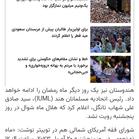
یک‌ونیم میلیون نمازگزار بود
برای اولین‌بار طالبان پیش از عربستان سعودی
عید فطر را اعلام کردند
خط و نشان مقام‌های حکومتی برای تشدید
برخورد با مردم به بهانه «روزه‌خواری» و
«بی‌حجابی»
هندوستان نیز یک روز دیگر ماه رمضان را ادامه خواهد
داد. رئیس اتحادیه مسلمانان هند (IUML)، سید صادق
علی شهاب تانگل، اعلام کرد که هلال ماه شوال در روز
پنجشنبه رویت نشد.
شورای فقه آمریکای شمالی هم در توییتر نوشت: «ماه
نو نجومی در روز پنجشنبه ۲۰ آوریل ۲۰۲۳، ساعت ۴: ۱۲