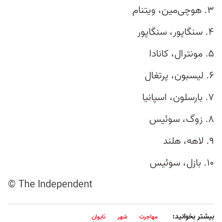
۳. هوچی‌مین، ویتنام
۴. سنگاپور، سنگاپور
۵. مونترال، کانادا
۶. لیسبون، پرتغال
۷. بارسلون، اسپانیا
۸. زوگ، سوئیس
۹. لاهه، هلند
۱۰. بازل، سوئیس
© The Independent
بیشتر بخوانید:
مهاجرت
شهر
تایوان