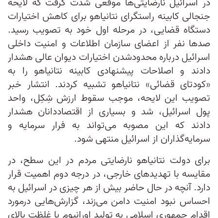
در اسرائیل نارضایتی‌ها موقعی شدت گرفت که لایحه
جنجالی کابینه راستگرای نتانیاهو برای کاهش اختیارات
دستگاه قضایی، در مرحله اول خود به تصویب رسید.
صدها نفر از اعضای سازمان اطلاعات و امنیت داخلی
اسرائیل درباره محدودشدن اختیارات دیوان عالی هشدار
دادند و اصلاحات پیشنهادی کابینه نتانیاهو را به
«کودتای قضائی» نتانیاهو تشبیه کردند. انتشار خبر
تصویب این لایحه، موجب سقوط ارزش شِکِل، واحد
پول اسرائیل، شد و بسیاری از اقتصاددانان هشدار
دادند که این مصوبه می‌‌تواند به فرار سرمایه و
سرمایه‌‌گذاران از اسرائیل منتهی شود.
برای دولت نتانیاهو نارضایتی مردم در این سطح، در
مقایسه با تهدیدهای خارجی، در درجه دوم اهمیت قرار
دارد. آنچه در حال حاضر بیش از هر چیزی در اسرائیل به
احساس نبود امنیت دامن می‌زند، گزارش‌هایی درمورد
اقدام جمهوری اسلامی به تولید اورانیوم با غلظت بالای