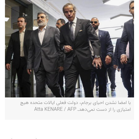
با امضا نشدن احیای برجام، دولت فعلی ایالات متحده هیچ
امتیازی را از دست نمی‌دهد‌ـ Atta KENARE / AFP