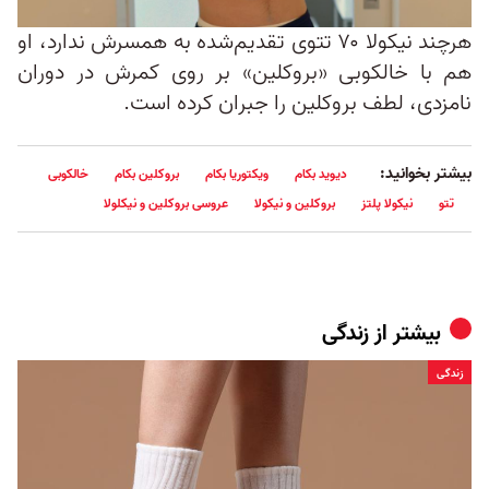
هرچند نیکولا ۷۰ تتوی تقدیم‌شده به همسرش ندارد، او
هم با خالکوبی «بروکلین» بر روی کمرش در دوران
نامزدی، لطف بروکلین را جبران کرده است.
بیشتر بخوانید:
دیوید بکام
ویکتوریا بکام
بروکلین بکام
خالکوبی
تتو
نیکولا پلتز
بروکلین و نیکولا
عروسی بروکلین و نیکلولا
بیشتر از
زندگی
زندگی