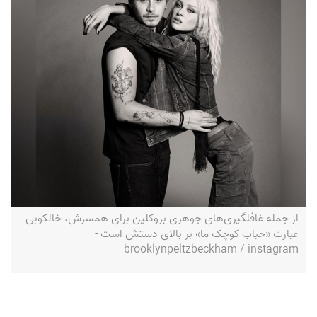
از جمله غافلگیری‌های جوهری بروکلین برای همسرش، خالکوبی
عبارت «حباب کوچک ما» بر بالای دستش است -
brooklynpeltzbeckham / instagram