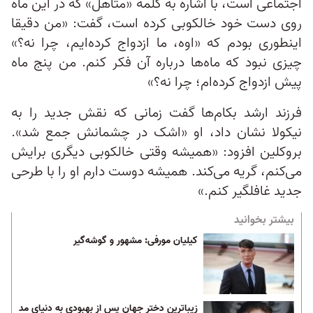
اجتماعی است، با اشاره به کلمه «متاهل» که در این ماه
روی دست خود خالکوبی کرده است، گفت: «من دقیقا
اینطوری بودم که «اوه، ما ازدواج کرده‌ایم، چرا نه؟»
چیزی نبود که ماه‌ها درباره آن فکر کنم. من پنج ماه
پیش ازدواج کرده‌ام؛ چرا نه؟»
فرزند ارشد بکام‌ها گفت زمانی که نقش جدید را به
نیکولا نشان داد، او «اشک در چشمانش جمع شد».
بروکلین افزود: «همیشه وقتی خالکوبی دیگری برایش
می‌کنم، گریه می‌کند. همیشه دوست دارم او را با طرحی
جدید غافلگیر کنم.»
بیشتر بخوانید
کیلیان مورفی: مشهور و گوشه‌گیر
زیباترین دختر جهان پس از بهبودی به دنیای مد