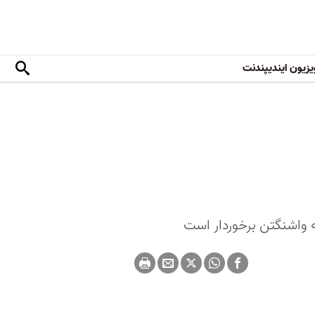
یزیون ایندیپندنت
به واشنگتن برخوردار است