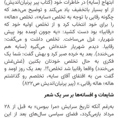
ابتهاج (سایه) در خاطرات خود (کتاب پیر پرنیان‌اندیش)
از او بسیار باتخفیف یاد می‌کند و توضیح می‌دهد که
چگونه رقابی با توجه به تخلص «سایه»، تخلص «هاله»
را برای خود انتخاب کرد و از تخلص اولیه خود که
«رقابیا» بود دست کشید: «یه جوون اومده بود پیش
شهریار، غزل می‌ساخت. تخلص داشت و می‌گفت:
رقابیا. دیدم شهریار خنده‌اش می‌گیره (سایه هم
می‌خندد). بعد یه خرده صبر کرد و بهش گفت: شما یک
فکری به حال تخلص خودتان بکنین (غش‌غش
می‌خندد) واقعا رقابیا شد تخلص؟!. بعد یک روز اومد و
گفت من به اقتفای آقای سایه، تخلصم رو گذاشتم
هاله؛ هاله رقابی.» (پیر پرنیان‌اندیش ص۸۲۲)
شایعات و افسانه‌ها بر سر یک شعر
به‌رغم آنکه تاریخ سرایش «مرا ببوس» به قبل از ۲۸
مرداد بازمی‌گردد، فضای سیاسی سال‌های بعد از این