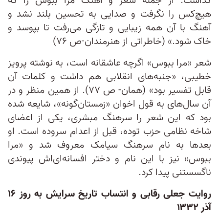
گذاشت. از جمله شعر و آهنگ مرا ببوس را که
هیچ‌کس را نگرفت و صدایی به تحسین بلند نشد و
آهنگ با آن همه زیبایی و تازگی می‌رفت تا بپوسد و
خاک شود.» (خاطراتی از هنرمندان-ص ۷۶)
شعر «مرا ببوس» اگرچه عاشقانه است، به نوشته پرویز
خطیبی، «جنبه‌های انقلابی هم داشت و کلمات آن
قابل تفسیر بود» (همان- ص ۷۷). از همین منظر و در
آن سال‌های به قول اخوان «زمستان‌گونه»، شایعه شده
بود که این شعر را سرهنگ مبشری، یکی از اعضای
شاخه نظامی حزب توده، قبل از اعدام سروده است. او
بعدها به نام سرهنگ سیامک معروف شد و «مرا
ببوس» نیز با این نام و دختر افسانه‌ای‌اش پیوندی
ناگسستنی پیدا کرد.
روایت جعلی رقابی و انتساب تاریخ سرایش به روز ۱۶
آذر ۱۳۳۲