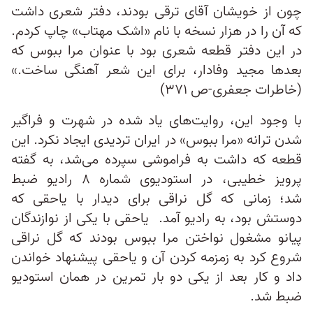
چون از خویشان آقای ترقی بودند، دفتر شعری داشت
که آن را در هزار نسخه با نام «اشک مهتاب» چاپ کردم.
در این دفتر قطعه شعری بود با عنوان مرا ببوس که
بعدها مجید وفادار، برای این شعر آهنگی ساخت.»
(خاطرات جعفری-ص ۳۷۱)
با وجود این، روایت‌های یاد شده در شهرت و فراگیر
شدن ترانه «مرا ببوس» در ایران تردیدی ایجاد نکرد. این
قطعه که داشت به فراموشی سپرده می‌شد، به گفته
پرویز خطیبی، در استودیوی شماره ۸ رادیو ضبط
شد؛ زمانی که گل نراقی برای دیدار با یاحقی که
دوستش بود، به رادیو آمد. یاحقی با یکی از نوازندگان
پیانو مشغول نواختن مرا ببوس بودند که گل نراقی
شروع کرد به زمزمه کردن آن و یاحقی پیشنهاد خواندن
داد و کار بعد از یکی دو بار تمرین در همان‌ استودیو
ضبط شد.