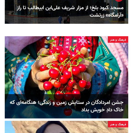
مسجد کبود بلخ؛ از مزار شریف علی‌ابن ابیطالب تا راز
«آرامگاه» زرتشت
فرهنگ و هنر
جشن امردادگان در ستایش زمین و زندگی؛ هنگامه‌ای که
خاک دادِ خویش بداد
فرهنگ و هنر