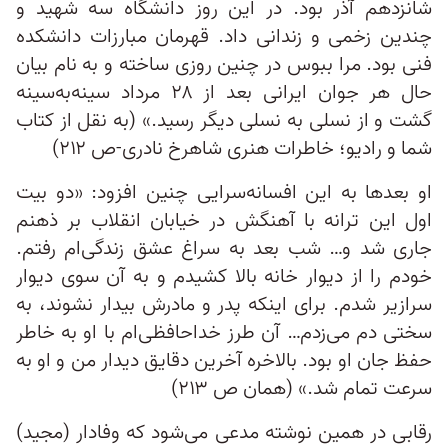
شانزدهم آذر بود. در این روز دانشگاه سه شهید و
چندین زخمی و زندانی داد. قهرمان مبارزات دانشکده
فنی بود. مرا ببوس در چنین روزی ساخته و به نام بیان
حال هر جوان ایرانی بعد از ۲۸ مرداد سینه‌به‌سینه
گشت و از نسلی به نسلی دیگر رسید.» (به نقل از کتاب
شما و رادیو؛ خاطرات هنری شاهرخ نادری-ص ۲۱۲)
او بعدها به این افسانه‌سرایی چنین افزود: «دو بیت
اول این ترانه با آهنگش در خیابان انقلاب بر ذهنم
جاری شد و… شب بعد به سراغ عشق زندگی‌ام رفتم.
خودم را از دیوار خانه بالا کشیدم و به آن سوی دیوار
سرازیر شدم. برای اینکه پدر و مادرش بیدار نشوند، به
سختی دم می‌زدم… آن طرز خداحافظی‌ام با او به خاطر
حفظ جان او بود. بالاخره آخرین دقایق دیدار من و او به
سرعت تمام شد.» (همان ص ۲۱۳)
رقابی در همین نوشته مدعی می‌شود که وفادار (مجید)